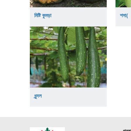
মিষ্টি কুমড়া
শসা(
ধুন্দল