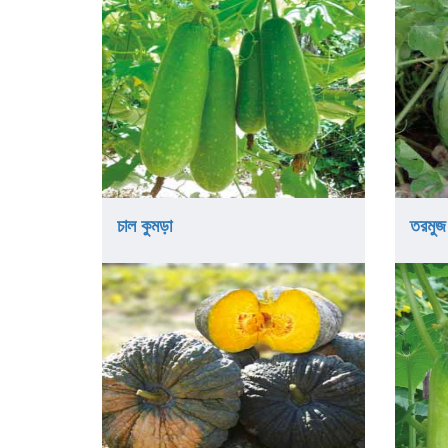
চাল কুমড়া
তরমুজ